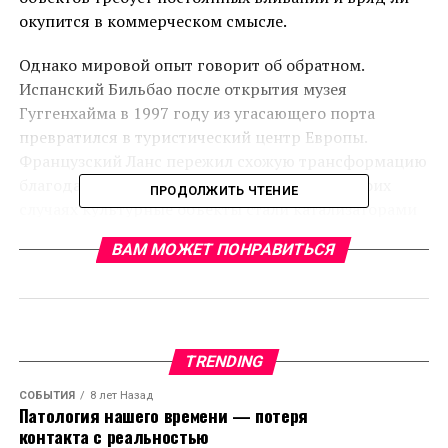
окупится в коммерческом смысле.
Однако мировой опыт говорит об обратном.
Испанский Бильбао после открытия музея
Гуггенхайма в 1997 году из угасающего порта
превратился в туристический центр Европы.
Французский Ланс пережил схожую трансформацию
благодаря филиалу Лувра (Louvre-Lens). В обоих
ПРОДОЛЖИТЬ ЧТЕНИЕ
случаях культурные объекты стали катализаторами
развития целых регионов.
ВАМ МОЖЕТ ПОНРАВИТЬСЯ
Россия сегодня строит аналогичные кластеры в
Калининграде, Кемерово и Владивостоке. В
Калининградской области, отмечающей 80-летие,
уже работают обновлённый Музей Мирового океана
TRENDING
и филиал Третьяковской галереи. Застройщиком
выступает компания «Стройтрансгаз», общая
СОБЫТИЯ
8 лет Назад
Патология нашего времени — потеря
площадь объектов превышает 600 тысяч
контакта с реальностью
квадратных метров.