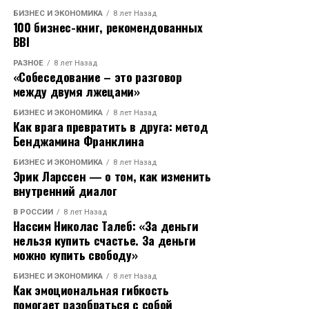
БИЗНЕС И ЭКОНОМИКА
8 лет Назад
100 бизнес-книг, рекомендованных
Расходы по госпрограмме «Развитие культуры»
BBI
растут: 206,7 млрд рублей в 2025 году, 260,8 млрд в
2026-м, 307,6 млрд в 2027-м. За последние 25 лет
РАЗНОЕ
8 лет Назад
«Cобеседование – это разговор
построено больше театров, чем за весь советский
между двумя лжецами»
период.
БИЗНЕС И ЭКОНОМИКА
8 лет Назад
Эффект уже заметен. По данным первого вице-
Как врага превратить в друга: метод
Бенджамина Франклина
премьера Марата Хуснуллина, калининградский
филиал Третьяковки за первый год посетили около
БИЗНЕС И ЭКОНОМИКА
8 лет Назад
323,5 тысячи человек, что дало импульс местной
Эрик Ларссен — о том, как изменить
внутренний диалог
экономике.
В РОССИИ
8 лет Назад
Исторический урок тоже важен:
Нассим Николас Талеб: «За деньги
недофинансирование культуры в позднем СССР
нельзя купить счастье. За деньги
можно купить свободу»
привело к моральной деградации и ускорило
распад государства. Сегодняшние вложения - это не
БИЗНЕС И ЭКОНОМИКА
8 лет Назад
роскошь, а стратегический ответ на вызовы
Как эмоциональная гибкость
помогает разобраться с собой
времени. Культура остаётся основой, на которой