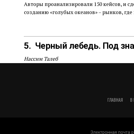
Авторы проанализировали 150 кейсов, и сд
созданию «голубых океанов» – рынков, где 
5. Черный лебедь. Под зн
Нассим Талеб
Нассим Талеб называет непредвиденные к
Он убежден: чтобы преуспеть, необходимо 
выгоду. Во время финансового кризиса 200
инвесторов полмиллиарда долларов.
ГЛАВНАЯ
В
6. Как привести дела в по
Электронная почта р