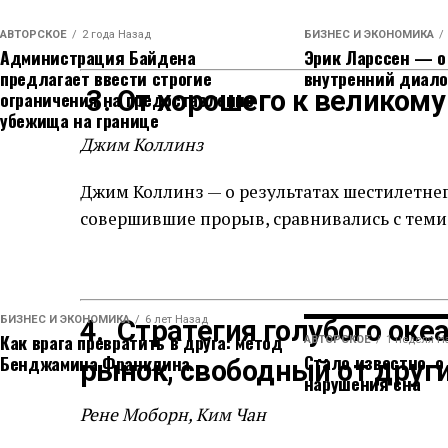
АВТОРСКОЕ
2 года Назад
БИЗНЕС И ЭКОНОМИКА
Администрация Байдена
Эрик Ларссен — о 
предлагает ввести строгие
внутренний диало
3. От хорошего к великому
ограничения на предоставление
убежища на границе
Джим Коллинз
Джим Коллинз — о результатах шестилетнег
совершившие прорыв, сравнивались с теми,
БИЗНЕС И ЭКОНОМИКА
6 лет Назад
4. Стратегия голубого оке
Как врага превратить в друга: метод
АВТОРСКОЕ
1 неделя Н
Стало известно, о
Бенджамина Франклина
рынок, свободный от други
нарушения сна
Рене Моборн, Ким Чан