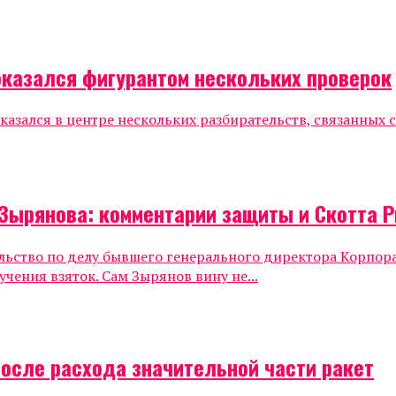
оказался фигурантом нескольких проверок
азался в центре нескольких разбирательств, связанных 
Зырянова: комментарии защиты и Скотта Р
льство по делу бывшего генерального директора Корпор
чения взяток. Сам Зырянов вину не...
после расхода значительной части ракет