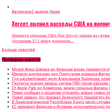
Авторское
2 недели Назад
Хегсет оценил расходы США на военн
Министр обороны США Пит Хегсет заявил на слуша
составили 37,5 млрд долларов....
Больше новостей
Последние новости
Музей Жака Ширака во Франции вновь подвергся о
Министр внутренних дел Португалии оказался фигу
Суд рассматривает дело Александра Зырянова: комм
Пентагон оценил запасы систем ПВО после расхода з
От Apple Park до Кемерова: зачем сложные фасады 
Трамп сообщил о решении отложить новые удары п
Трамп заявил, что призвал Зеленского прекратить 
В Демократической Республике Конго число случае
ЕС направил Франции и Испании дополнительную п