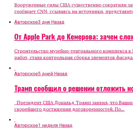
Вооруженные силы США существенно сократили зап
сообщает CNN, ссылаясь на источники, представите
Авторское
3 дня Назад
От Apple Park до Кемерова: зачем с
Строительство музейно-театрального комплекса в
работ, стала контрольная сборка элементов фасад
Авторское
5 дней Назад
Трамп сообщил о решении отложить н
Президент США Дональд Трамп заявил, что Вашинг
скорейшего достижения договоренностей. По...
Авторское
1 неделя Назад