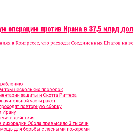
ую операцию против Ирана в 37,5 млрд до
ниях в Конгрессе, что расходы Соединенных Штатов на 
граблению
рантом нескольких проверок
ентарии защиты и Скотта Риттера
начительной части ракет
проходят повторную сборку
о Ирану
боевые действия
в лихорадки Эбола превысило 3 тысячи
омощь для борьбы с лесными пожарами