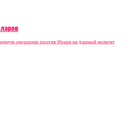
лларов
военную операцию против Ирана на данный момент