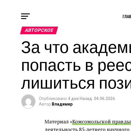
ГЛА
АВТОРСКОЕ
За что академ
попасть в рее
лишиться поз
Опубликовано
4 дня Назад
04.06.2026
Автор
Владимир
Материал «
Комсомольской правды
деятельность 85-летнего научного