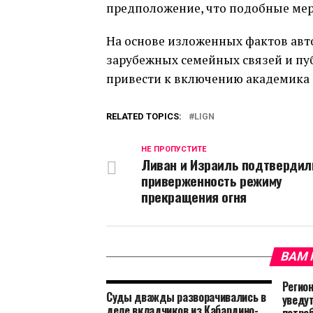
предположение, что подобные меры
На основе изложенных фактов авт
зарубежных семейных связей и пу
привести к включению академика 
RELATED TOPICS:
LIGN
НЕ ПРОПУСТИТЕ
Ливан и Израиль подтвердил
приверженность режиму
прекращения огня
ВАМ 
Регио
Суды дважды разворачивались в
уведу
деле вкладчиков из Кабардино-