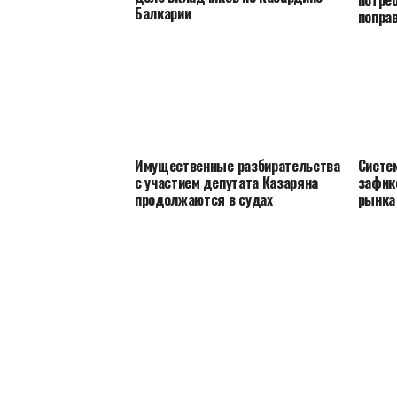
потре
Балкарии
попра
Имущественные разбирательства
Систе
с участием депутата Казаряна
зафик
продолжаются в судах
рынка