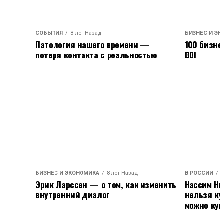
СОБЫТИЯ
8 лет Назад
БИЗНЕС И Э
Патология нашего времени —
100 бизн
потеря контакта с реальностью
BBI
БИЗНЕС И ЭКОНОМИКА
8 лет Назад
В РОССИИ
Эрик Ларссен — о том, как изменить
Нассим Н
внутренний диалог
нельзя к
можно ку