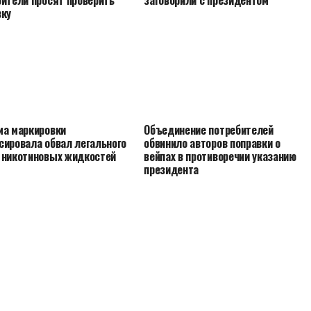
бители просят проверить
заговорили с президентом
вку
ма маркировки
Объединение потребителей
сировала обвал легального
обвинило авторов поправки о
 никотиновых жидкостей
вейпах в противоречии указанию
президента