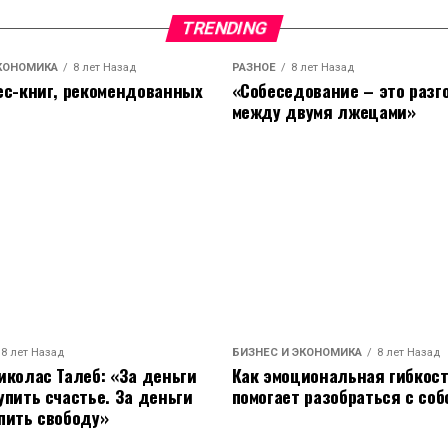
TRENDING
КОНОМИКА
8 лет Назад
РАЗНОЕ
8 лет Назад
ес-книг, рекомендованных
«Cобеседование – это разг
между двумя лжецами»
8 лет Назад
БИЗНЕС И ЭКОНОМИКА
8 лет Назад
иколас Талеб: «За деньги
Как эмоциональная гибкос
упить счастье. За деньги
помогает разобраться с соб
пить свободу»