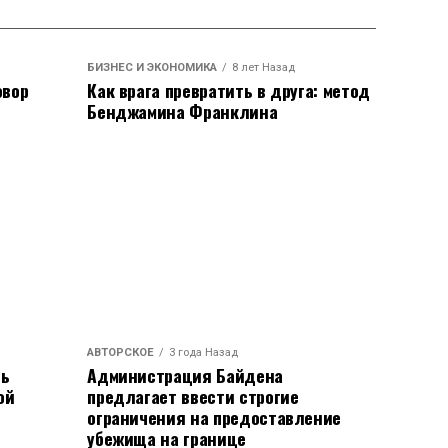
БИЗНЕС И ЭКОНОМИКА
8 лет Назад
овор
Как врага превратить в друга: метод
Бенджамина Франклина
АВТОРСКОЕ
3 года Назад
ть
Администрация Байдена
ой
предлагает ввести строгие
ограничения на предоставление
убежища на границе