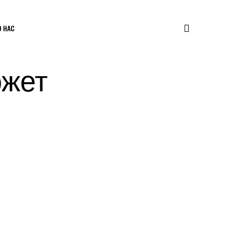
О НАС
ожет