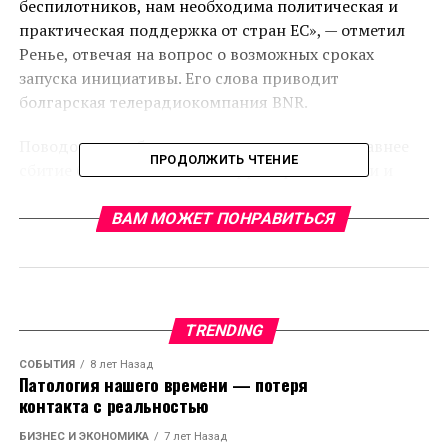
беспилотников, нам необходима политическая и
практическая поддержка от стран ЕС», — отметил
Ренье, отвечая на вопрос о возможных сроках
запуска инициативы. Его слова приводит
болгарская телерадиокомпания BNR.
Поводом для обсуждения проекта стало недавнее
ПРОДОЛЖИТЬ ЧТЕНИЕ
сбитие беспилотников на территории Польши и
Румынии. Эти инциденты, по мнению
Еврокомиссии, подчёркивают срочную
ВАМ МОЖЕТ ПОНРАВИТЬСЯ
необходимость создания общеевропейской системы
воздушной безопасности, в том числе с
применением технических решений против БПЛА.
TRENDING
В связи с этим государства Евросоюза должны
представить свои предложения в рамках
СОБЫТИЯ
8 лет Назад
национальных планов. Согласно плану
Патология нашего времени — потеря
контакта с реальностью
Еврокомиссии, эти документы должны быть
поданы до конца ноября текущего года. После этого
БИЗНЕС И ЭКОНОМИКА
7 лет Назад