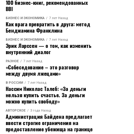
будет сформирована общая дорожная карта
100 бизнес-книг, рекомендованных
BBI
проекта.
БИЗНЕС И ЭКОНОМИКА
7 лет Назад
Ренье подчеркнул, что инициатива будет полностью
Как врага превратить в друга: метод
европейской и реализуется в рамках внутренних
Бенджамина Франклина
программ ЕС. В числе источников финансирования
БИЗНЕС И ЭКОНОМИКА
7 лет Назад
рассматриваются различные европейские фонды,
Эрик Ларссен — о том, как изменить
включая программу SAFE (Security and Defence). При
внутренний диалог
этом, как отметил представитель Еврокомиссии,
РАЗНОЕ
7 лет Назад
участие третьих стран в проекте не предполагается.
«Cобеседование – это разговор
между двумя лжецами»
Ранее на фоне сохраняющейся напряжённости в
В РОССИИ
7 лет Назад
восточной части Европы стало известно, что
Нассим Николас Талеб: «За деньги
британские истребители будут привлекаться к
нельзя купить счастье. За деньги
усиленной охране воздушного пространства над
можно купить свободу»
Польшей. Это решение было принято в рамках
АВТОРСКОЕ
3 года Назад
укрепления коллективной безопасности в регионе.
Администрация Байдена предлагает
ввести строгие ограничения на
предоставление убежища на границе
RELATED TOPICS: