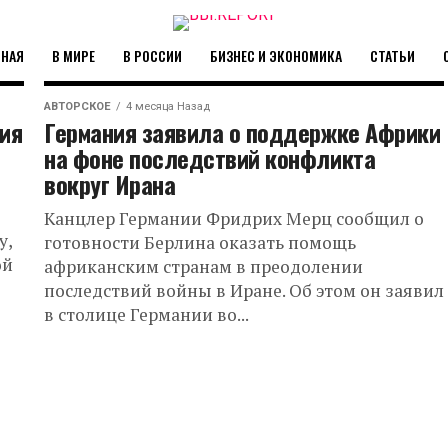
ВНАЯ
В МИРЕ
В РОССИИ
БИЗНЕС И ЭКОНОМИКА
СТАТЬИ
АВТОРСКОЕ
4 месяца Назад
ия
Германия заявила о поддержке Африки
на фоне последствий конфликта
вокруг Ирана
Канцлер Германии Фридрих Мерц сообщил о
у,
готовности Берлина оказать помощь
ой
африканским странам в преодолении
последствий войны в Иране. Об этом он заявил
в столице Германии во...