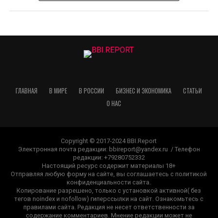
ГЛАВНАЯ
В МИРЕ
В РОССИИ
БИЗНЕС И ЭКОНОМИКА
СТАТЬИ
О НАС
Copyright © 2017-2024 BBI.Report
Электронная почта редакции: bbireport@yandex.ru / Телефон
редакции: +79280752332
Настоящий ресурс содержит материалы 18+
Отправляя любую форму на сайте, вы соглашаетесь с политикой
конфиденциальности сайта.
Копирование разрешено, только с установкой активной( без
тегов noindex и nofollow) гиперссылки на сайт. Ознакомьтесь с
правилами сайта. Редакция не несет ответственности за
содержание комментариев. Мнение редакции может не