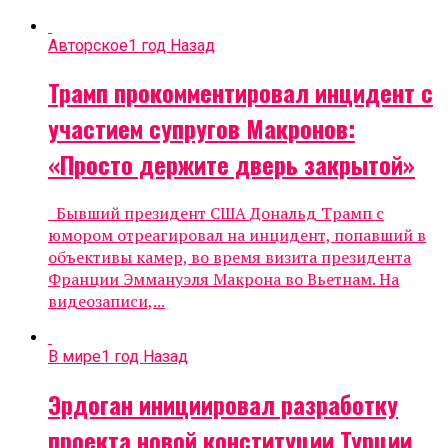
Авторское
1 год Назад
Трамп прокомментировал инцидент с
участием супругов Макронов:
«Просто держите дверь закрытой»
Бывший президент США Дональд Трамп с
юмором отреагировал на инцидент, попавший в
объективы камер, во время визита президента
Франции Эммануэля Макрона во Вьетнам. На
видеозаписи,...
В мире
1 год Назад
Эрдоган инициировал разработку
проекта новой конституции Турции