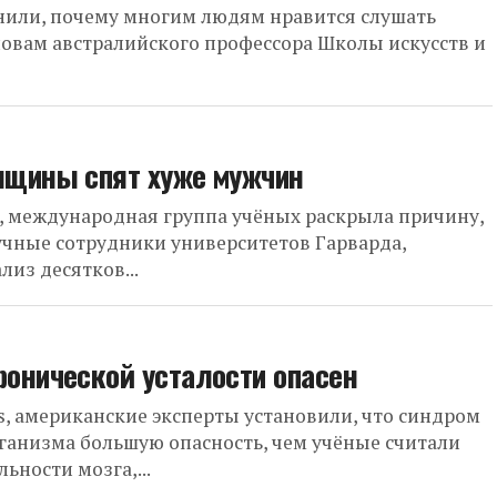
снили, почему многим людям нравится слушать
овам австралийского профессора Школы искусств и
нщины спят хуже мужчин
s, международная группа учёных раскрыла причину,
чные сотрудники университетов Гарварда,
из десятков...
ронической усталости опасен
s, американские эксперты установили, что синдром
рганизма большую опасность, чем учёные считали
ьности мозга,...