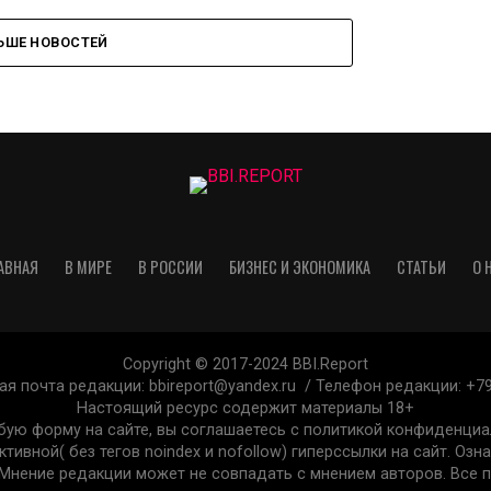
ЬШЕ НОВОСТЕЙ
АВНАЯ
В МИРЕ
В РОССИИ
БИЗНЕС И ЭКОНОМИКА
СТАТЬИ
О 
Copyright © 2017-2024 BBI.Report
ая почта редакции: bbireport@yandex.ru / Телефон редакции: +7
Настоящий ресурс содержит материалы 18+
ую форму на сайте, вы соглашаетесь с политикой конфиденциа
тивной( без тегов noindex и nofollow) гиперссылки на сайт. Озн
Мнение редакции может не совпадать с мнением авторов. Все 