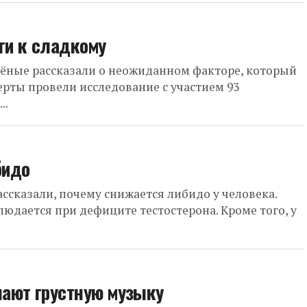
ги к сладкому
чёные рассказали о неожиданном факторе, который
ерты провели исследование с участием 93
..
бидо
ассказали, почему снижается либидо у человека.
дается при дефиците тестостерона. Кроме того, у
шают грустную музыку