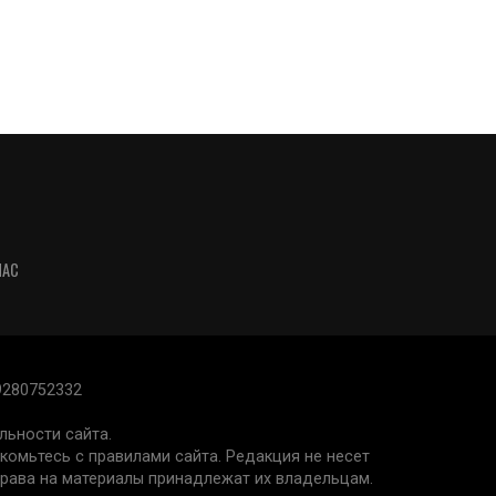
НАС
9280752332
льности сайта.
акомьтесь с правилами сайта. Редакция не несет
права на материалы принадлежат их владельцам.